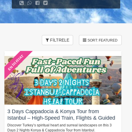
FİLTRELE
EN İYİ FİYAT
3 Days Cappadocia & Konya Tour from
Istanbul – High-Speed Train, Flights & Guided
Experience
Discover Turkey’s spiritual heart and surreal landscapes on this 3
Days 2 Nights Konya & Cappadocia Tour from Istanbul.