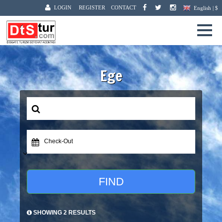
LOGIN
REGISTER
CONTACT
English | $
Ege
Check-Out
FIND
SHOWING 2 RESULTS