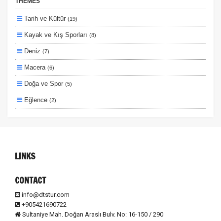
THEMES
Size Özel
Tarih ve Kültür
(19)
Planlanan
Kayak ve Kış Sporları
(8)
Otobüs Ile
Deniz
(7)
Uçak Ile
Macera
(6)
Ekstralar Dahil
Doğa ve Spor
(5)
Eğlence
(2)
Lüks ve Konfor
(2)
Ulaşım ve Transfer
(2)
Otel ve Konaklama
(1)
LINKS
CONTACT
info@dtstur.com
+905421690722
Sultaniye Mah. Doğan Araslı Bulv. No: 16-150 / 290