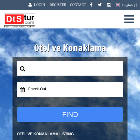
LOGIN
REGISTER
CONTACT
English | $
Otel ve Konaklama
Check-Out
FIND
OTEL VE KONAKLAMA LISTING