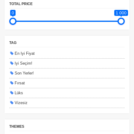
TOTAL PRICE
0
1 000
TAG
En Iyi Fiyat
Iyi Seçim!
Son Yerler!
Fırsat
Lüks
Vizesiz
Kesin Çıkışlı
Erken Rezervasyon
THEMES
Size Özel