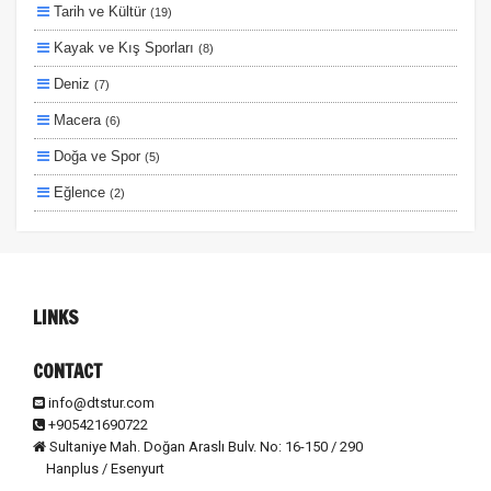
Tarih ve Kültür
(19)
Planlanan
Kayak ve Kış Sporları
(8)
Otobüs Ile
Deniz
(7)
Uçak Ile
Macera
(6)
Ekstralar Dahil
Doğa ve Spor
(5)
Eğlence
(2)
Lüks ve Konfor
(2)
Ulaşım ve Transfer
(2)
Otel ve Konaklama
(1)
LINKS
CONTACT
info@dtstur.com
+905421690722
Sultaniye Mah. Doğan Araslı Bulv. No: 16-150 / 290
Hanplus / Esenyurt