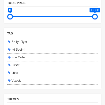
TOTAL PRICE
0
1 000
TAG
En Iyi Fiyat
Iyi Seçim!
Son Yerler!
Fırsat
Lüks
Vizesiz
Kesin Çıkışlı
Erken Rezervasyon
THEMES
Size Özel