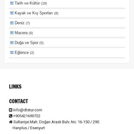
Tarih ve Kültür
(19)
Planlanan
Kayak ve Kış Sporları
(8)
Otobüs Ile
Deniz
(7)
Uçak Ile
Macera
(6)
Ekstralar Dahil
Doğa ve Spor
(5)
Eğlence
(2)
Lüks ve Konfor
(2)
Ulaşım ve Transfer
(2)
Otel ve Konaklama
(1)
LINKS
CONTACT
info@dtstur.com
+905421690722
Sultaniye Mah. Doğan Araslı Bulv. No: 16-150 / 290
Hanplus / Esenyurt