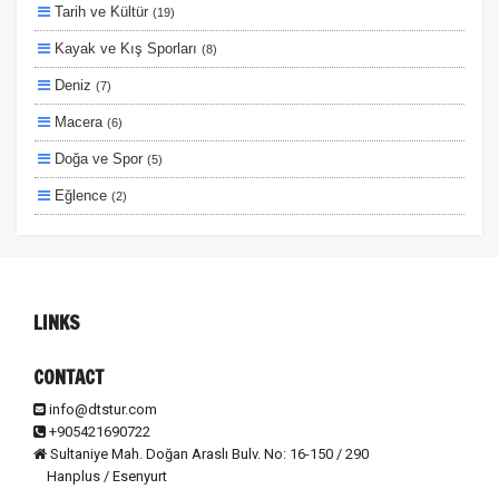
Tarih ve Kültür
(19)
Planlanan
Kayak ve Kış Sporları
(8)
Otobüs Ile
Deniz
(7)
Uçak Ile
Macera
(6)
Ekstralar Dahil
Doğa ve Spor
(5)
Eğlence
(2)
Lüks ve Konfor
(2)
Ulaşım ve Transfer
(2)
Otel ve Konaklama
(1)
LINKS
CONTACT
info@dtstur.com
+905421690722
Sultaniye Mah. Doğan Araslı Bulv. No: 16-150 / 290
Hanplus / Esenyurt