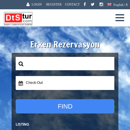
LOGIN
REGISTER
CONTACT
English | $
Erken Rezervasyon
Check-Out
FIND
LISTING