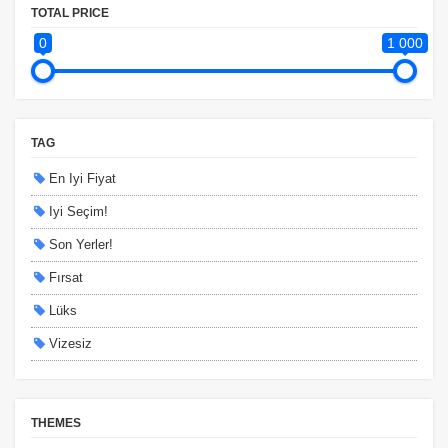
TOTAL PRICE
0
1 000
TAG
En Iyi Fiyat
Iyi Seçim!
Son Yerler!
Fırsat
Lüks
Vizesiz
Kesin Çıkışlı
Erken Rezervasyon
THEMES
Size Özel