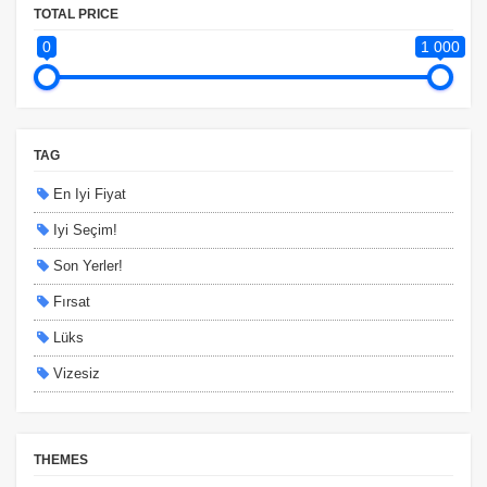
TOTAL PRICE
0
1 000
TAG
En Iyi Fiyat
Iyi Seçim!
Son Yerler!
Fırsat
Lüks
Vizesiz
Kesin Çıkışlı
Erken Rezervasyon
THEMES
Size Özel