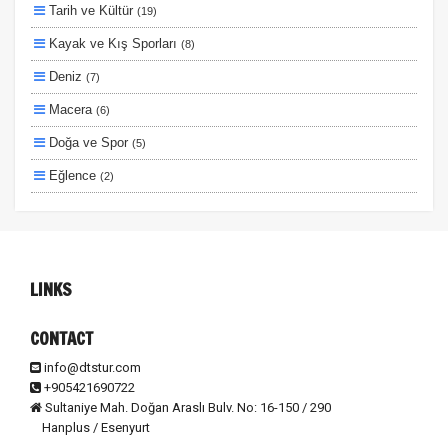
Tarih ve Kültür
(19)
Planlanan
Kayak ve Kış Sporları
(8)
Otobüs Ile
Deniz
(7)
Uçak Ile
Macera
(6)
Ekstralar Dahil
Doğa ve Spor
(5)
Eğlence
(2)
Lüks ve Konfor
(2)
Ulaşım ve Transfer
(2)
Otel ve Konaklama
(1)
LINKS
CONTACT
info@dtstur.com
+905421690722
Sultaniye Mah. Doğan Araslı Bulv. No: 16-150 / 290
Hanplus / Esenyurt