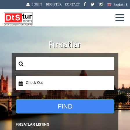
LOGIN
REGISTER
CONTACT
English | $
Fırsatlar
Check-Out
FIND
FIRSATLAR LISTING